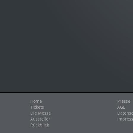
Home
Presse
Tickets
AGB
Die Messe
Datensc
Aussteller
Impres
Rückblick