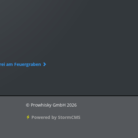
rei am Feuergraben
© Prowhisky GmbH 2026
Powered by StormCMS