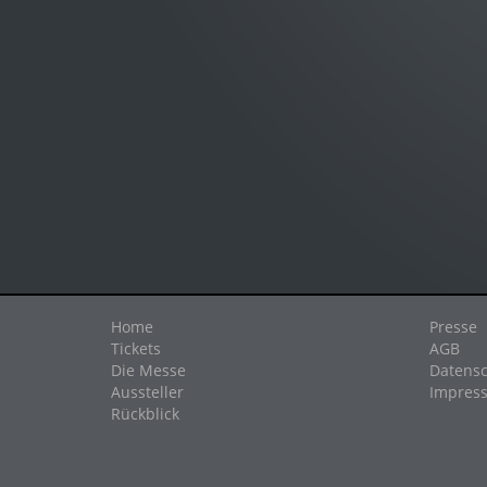
Home
Presse
Tickets
AGB
Die Messe
Datensc
Aussteller
Impres
Rückblick