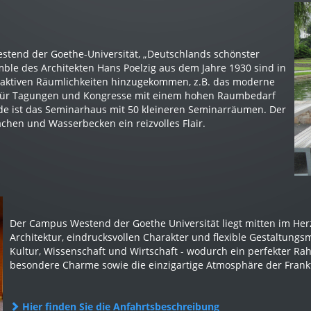
estend der Goethe-Universität, „Deutschlands schönster
 des Architekten Hans Poelzig aus dem Jahre 1930 sind in
traktiven Räumlichkeiten hinzugekommen, z.B. das moderne
 für Tagungen und Kongresse mit einem hohen Raumbedarf
de ist das Seminarhaus mit 50 kleineren Seminarräumen. Der
ächen und Wasserbecken ein reizvolles Flair.
Der Campus Westend der Goethe Universität liegt mitten im Herz
Architektur, eindrucksvollen Charakter und flexible Gestaltung
Kultur, Wissenschaft und Wirtschaft - wodurch ein perfekter Rah
besondere Charme sowie die einzigartige Atmosphäre der Frankfu
Hier finden Sie die Anfahrtsbeschreibung